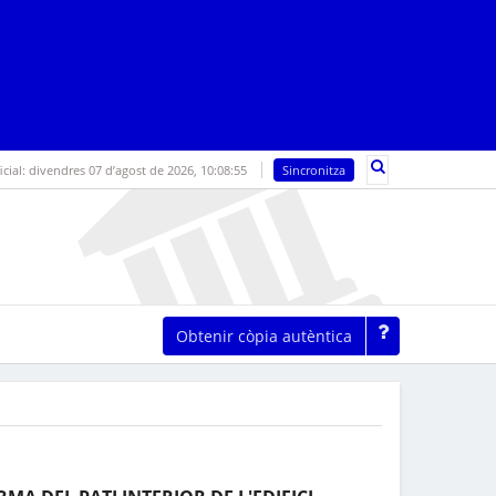
icial:
divendres 07 d’agost de 2026,
10:08:55
Sincronitza
Obtenir còpia autèntica