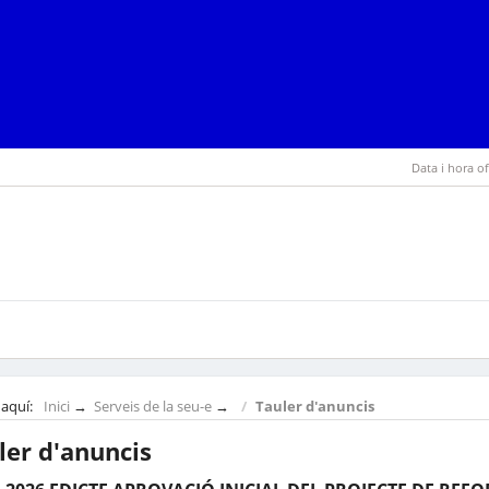
Data i hora of
 aquí:
Inici
→
Serveis de la seu-e
→
Tauler d'anuncis
ler d'anuncis