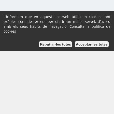
L'informem que en aquest lloc web utilitzem cookies tant
pròpies com de tercers per oferir un millor servei, d'acord
amb els seus hàbits de navegació.
Consulta la política de
cookies
Podem ajudar-te?
Rebutjar-les totes
Acceptar-les totes
Pl. Ajuntament, sn.
Tel. 938 11 76 00 /
Atenció Ciutadana
Tel. 010
Inici
Mapa del lloc
Ajuda
Accessibilitat
Avís Legal