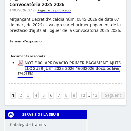
Convocatòria 2025-2026
17/03/2026 09:12
-
Registre de publicació
Mitjançant Decret d’Alcaldia núm. 0845-2026 de data 07
de març de 2026 es va aprovar el primer pagament de la
prestació d’ajuts al lloguer de la Convocatòria 2025-2026.
Termini d'exposició:
.
Documents associats:
NOTIF 00. APROVACIO PRIMER PAGAMENT AJUTS
LLOGUER JUST 2025-2026 16032026.docx.pdf
(Pdf,
174.09 Kb)
1
2
3
4
5
6
7
8
9
10
..
13
Següent
SERVEIS DE LA SEU-E
Catàleg de tràmits