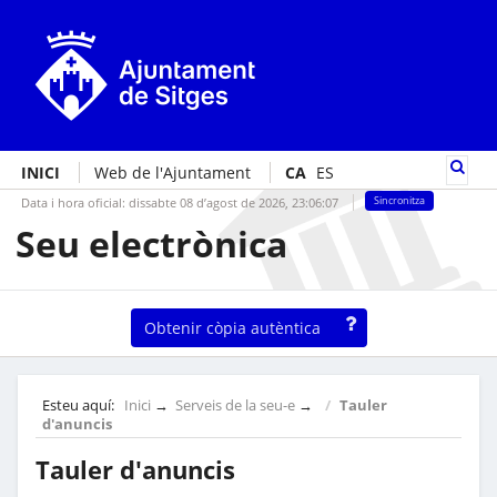
INICI
Web de l'Ajuntament
CA
ES
Data i hora oficial:
dissabte 08 d’agost de 2026,
23:06:07
Sincronitza
Seu electrònica
Obtenir còpia autèntica
Esteu aquí:
Inici
→
Serveis de la seu-e
→
Tauler
d'anuncis
Tauler d'anuncis