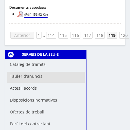
Documents associats:
(Pdf, 156.92 Kb)
Anterior
1
..
114
115
116
117
118
119
120
SERVEIS DE LA SEU-E
Catàleg de tràmits
Tauler d'anuncis
Actes i acords
Disposicions normatives
Ofertes de treball
Perfil del contractant