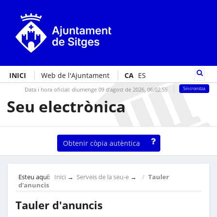
INICI
Web de l'Ajuntament
CA
ES
Data i hora oficial:
diumenge 09 d’agost de 2026,
06:02:55
Sincronitza
Seu electrònica
Obtenir còpia autèntica
Esteu aquí:
Inici
→
Serveis de la seu-e
→
Tauler
d'anuncis
Tauler d'anuncis