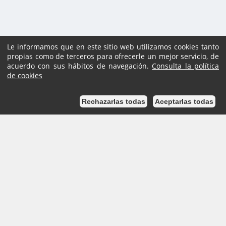
Le informamos que en este sitio web utilizamos cookies tanto
propias como de terceros para ofrecerle un mejor servicio, de
acuerdo con sus hábitos de navegación.
Consulta la política
de cookies
¿Podemos ayudarte?
Rechazarlas todas
Aceptarlas todas
Pl. Ajuntament, sn.
Tel. 938 11 76 00 /
Atención Ciudadana
Tel. 010
Inicio
Mapa del sitio
Ayuda
Accesibilidad
Aviso Legal