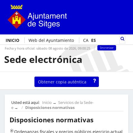
INICIO
Web del Ayuntamiento
CA
ES
Fecha y hora oficial:
sábado 08 agosto de 2026,
09:00:25
Sincronizar
Sede electrónica
Obtener copia auténtica
Usted está aquí:
Inicio
→
Servicios de la Sede-
e
→
Disposiciones normativas
Disposiciones normativas
Ordenanzas fiscales y precios públicos ejercicio actual