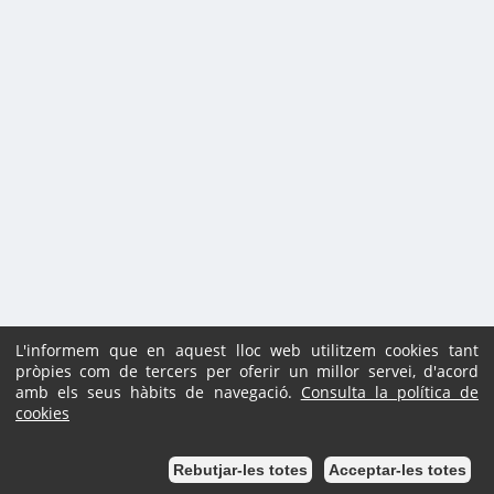
L'informem que en aquest lloc web utilitzem cookies tant
pròpies com de tercers per oferir un millor servei, d'acord
amb els seus hàbits de navegació.
Consulta la política de
cookies
Podem ajudar-te?
Rebutjar-les totes
Acceptar-les totes