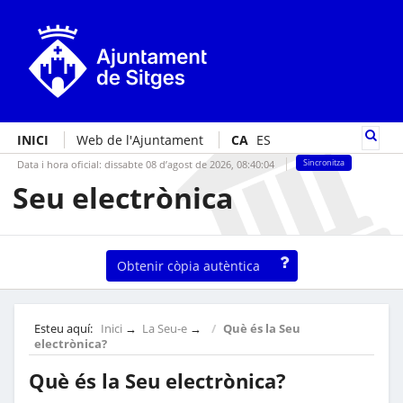
INICI
Web de l'Ajuntament
CA
ES
Data i hora oficial:
dissabte 08 d’agost de 2026,
08:40:05
Sincronitza
Seu electrònica
Obtenir còpia autèntica
Esteu aquí:
Inici
→
La Seu-e
→
Què és la Seu
electrònica?
Què és la Seu electrònica?