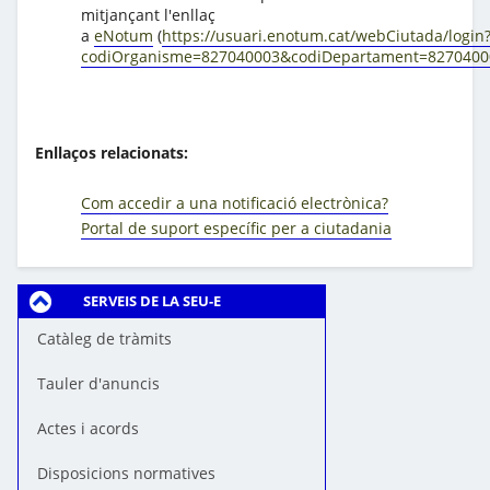
mitjançant l'enllaç
a
eNotum
(
https://usuari.enotum.cat/webCiutada/login
codiOrganisme=827040003&codiDepartament=8270400
Enllaços relacionats:
Com accedir a una notificació electrònica?
Portal de suport específic per a ciutadania
SERVEIS DE LA SEU-E
Catàleg de tràmits
Tauler d'anuncis
Actes i acords
Disposicions normatives