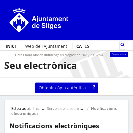
INICI
Web de l'Ajuntament
CA
ES
Data i hora oficial:
diumenge 09 d’agost de 2026,
23:37:54
Sincronitza
Seu electrònica
Obtenir còpia autèntica
Esteu aquí:
Inici
→
Serveis de la seu-e
→
Notificacions
electròniques
Notificacions electròniques