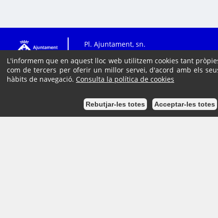
Pl. Ajuntament, sn.
Tel. 938 11 76 00 /
L'informem que en aquest lloc web utilitzem cookies tant pròpie
Atenció Ciutadana
com de tercers per oferir un millor servei, d'acord amb els seu
Tel. 010
hàbits de navegació.
Consulta la política de cookies
Inici
Podem ajudar-te?
Rebutjar-les totes
Acceptar-les totes
Mapa del lloc
Ajuda
Accessibilitat
Avís Legal
© 2018 - Seu electrònica de Sitges
Projecte desenvolupat per