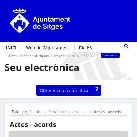
INICI
Web de l'Ajuntament
CA
ES
Data i hora oficial:
dijous 06 d’agost de 2026,
22:22:29
Sincronitza
Seu electrònica
Obtenir còpia autèntica
Esteu aquí:
Inici
→
Serveis de la seu-e
→
Actes i acords
Actes i acords