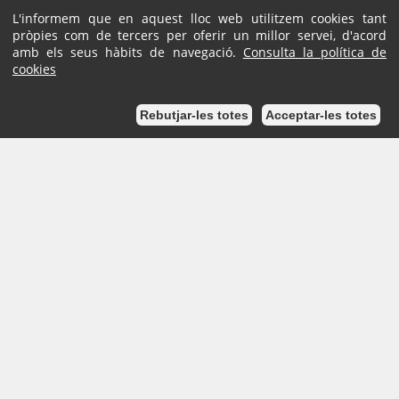
L'informem que en aquest lloc web utilitzem cookies tant
pròpies com de tercers per oferir un millor servei, d'acord
amb els seus hàbits de navegació.
Consulta la política de
cookies
Podem ajudar-te?
Rebutjar-les totes
Acceptar-les totes
Pl. Ajuntament, sn.
Tel. 938 11 76 00 /
Atenció Ciutadana
Tel. 010
Inici
Mapa del lloc
Ajuda
Accessibilitat
Avís Legal