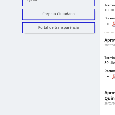
Termini
10 DI
Carpeta Ciutadana
Docume
Portal de transparència
Aprov
28/02/2
Termini
30 di
Docume
Aprov
Quin
28/02/2