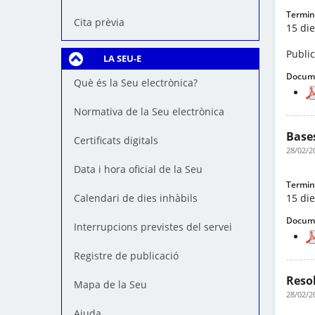
Termini
Cita prèvia
15 die
Publi
LA SEU-E
Docume
Què és la Seu electrònica?
Normativa de la Seu electrònica
Bases
Certificats digitals
28/02/2
Data i hora oficial de la Seu
Termini
15 die
Calendari de dies inhàbils
Docume
Interrupcions previstes del servei
Registre de publicació
Resol
Mapa de la Seu
28/02/2
Ajuda