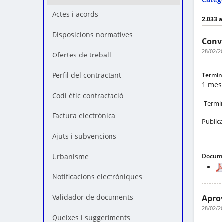
Actes i acords
2.033 
Disposicions normatives
Convo
28/02/2
Ofertes de treball
Perfil del contractant
Termini
1 mes
Codi ètic contractació
Termin
Factura electrònica
Public
Ajuts i subvencions
Docume
Urbanisme
Notificacions electròniques
Validador de documents
Aprov
28/02/2
Queixes i suggeriments