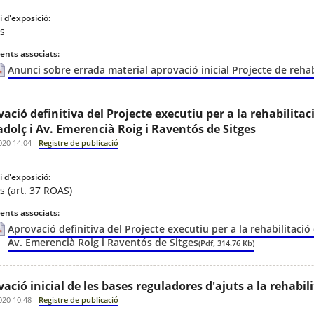
 d'exposició:
es
nts associats:
Anunci sobre errada material aprovació inicial Projecte de rehab
ació definitiva del Projecte executiu per a la rehabilitaci
dolç i Av. Emerencià Roig i Raventós de Sitges
020 14:04
-
Registre de publicació
 d'exposició:
s (art. 37 ROAS)
nts associats:
Aprovació definitiva del Projecte executiu per a la rehabilitació 
Av. Emerencià Roig i Raventós de Sitges
(Pdf, 314.76 Kb)
ació inicial de les bases reguladores d'ajuts a la rehabil
020 10:48
-
Registre de publicació