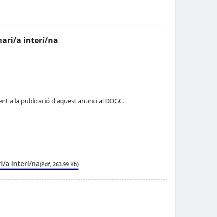
nari/a interí/na
üent a la publicació d'aquest anunci al DOGC.
i/a interí/na
(Pdf, 263.99 Kb)