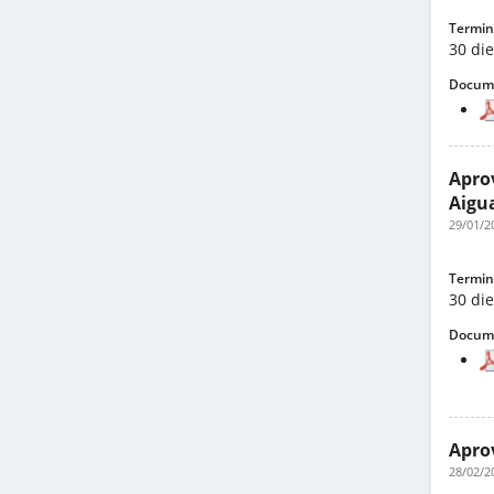
Termini
30 di
Docume
Aprov
Aigua
29/01/2
Termini
30 die
Docume
Aprov
28/02/2