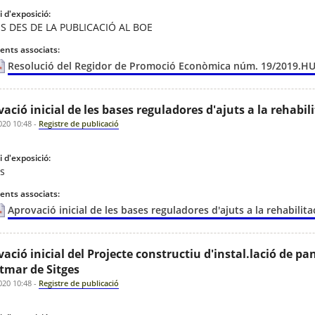
 d'exposició:
ES DES DE LA PUBLICACIÓ AL BOE
nts associats:
Resolució del Regidor de Promoció Econòmica núm. 19/2019.HUT-0
ació inicial de les bases reguladores d'ajuts a la rehabil
020 10:48
-
Registre de publicació
 d'exposició:
es
nts associats:
Aprovació inicial de les bases reguladores d'ajuts a la rehabilit
ació inicial del Projecte constructiu d'instal.lació de pa
tmar de Sitges
020 10:48
-
Registre de publicació