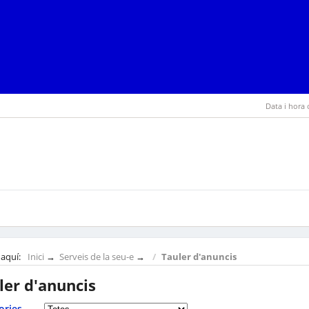
Data i hora 
 aquí:
Inici
→
Serveis de la seu-e
→
Tauler d'anuncis
ler d'anuncis
ories