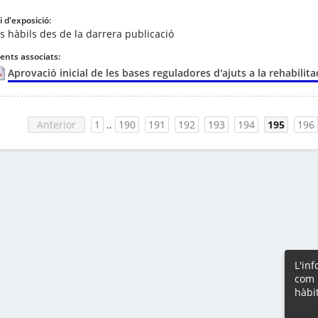
 d'exposició:
s hàbils des de la darrera publicació
nts associats:
Aprovació inicial de les bases reguladores d'ajuts a la rehabilit
Anterior
1
..
190
191
192
193
194
195
196
L'in
com 
hàbi