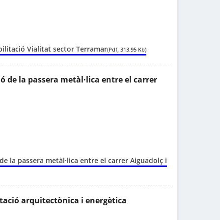
ilitació Vialitat sector Terramar
(Pdf, 313.95 Kb)
ó de la passera metàl·lica entre el carrer
de la passera metàl·lica entre el carrer Aiguadolç i
itació arquitectònica i energètica