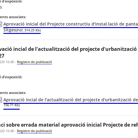
 d'exposició:
es
nts associats:
Aprovació inicial del Projecte constructiu d'instal.lació de pan
Sitges
(Pdf, 314.25 Kb)
ació incial de l'actualització del projecte d'urbanitzaci
27
020 10:48
-
Registre de publicació
 d'exposició:
S
nts associats:
Aprovació incial de l'actualització del projecte d'urbanització 
156.71 Kb)
i sobre errada material aprovació inicial Projecte de reh
020 10:48
-
Registre de publicació