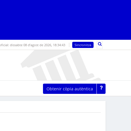
oficial:
dissabte 08 d’agost de 2026,
18:34:44
Sincronitza
Obtenir còpia autèntica