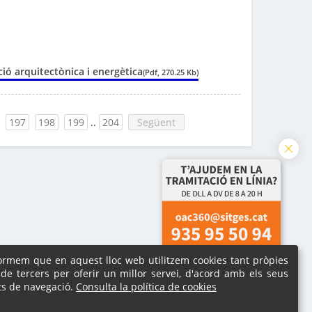
ació arquitectònica i energètica
(Pdf, 270.25 Kb)
197
198
199
..
204
Següent
formem que en aquest lloc web utilitzem cookies tant pròpies
de tercers per oferir un millor servei, d'acord amb els seus
ts de navegació.
Consulta la política de cookies