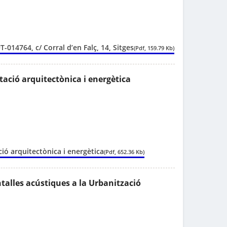
14764, c/ Corral d’en Falç, 14, Sitges
(Pdf, 159.79 Kb)
itació arquitectònica i energètica
ació arquitectònica i energètica
(Pdf, 652.36 Kb)
ntalles acústiques a la Urbanització