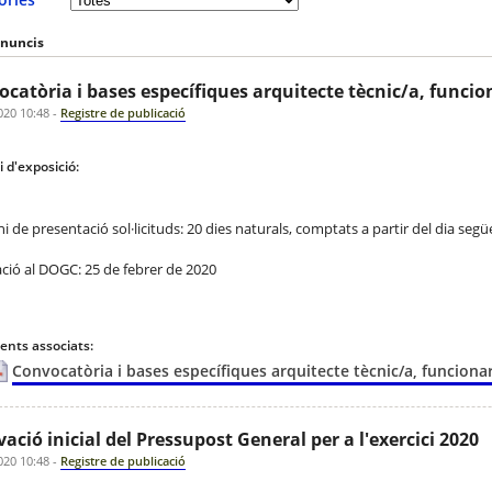
anuncis
catòria i bases específiques arquitecte tècnic/a, funcio
020 10:48
-
Registre de publicació
 d'exposició:
i de presentació sol·licituds: 20 dies naturals, comptats a partir del dia seg
ació al DOGC: 25 de febrer de 2020
nts associats:
Convocatòria i bases específiques arquitecte tècnic/a, funcionar
ació inicial del Pressupost General per a l'exercici 2020
020 10:48
-
Registre de publicació