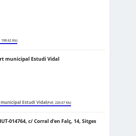
, 198.62 Kb)
art municipal Estudi Vidal
t municipal Estudi Vidal
(Pdf, 220.67 Kb)
-014764, c/ Corral d’en Falç, 14, Sitges