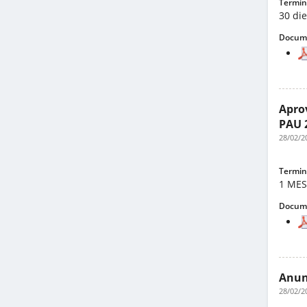
Termini
30 di
Docume
Aprov
PAU 
28/02/2
Termini
1 ME
Docume
Anunc
28/02/2