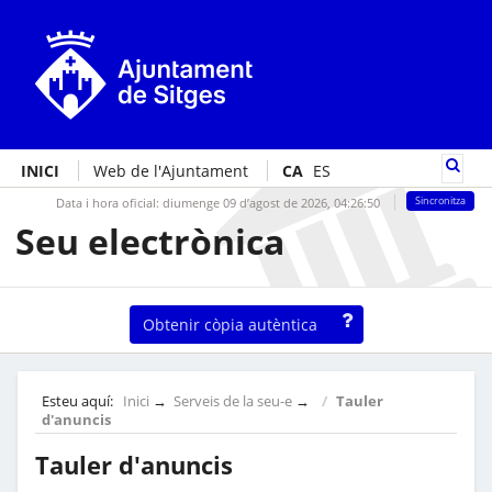
INICI
Web de l'Ajuntament
CA
ES
Data i hora oficial:
diumenge 09 d’agost de 2026,
04:26:50
Sincronitza
Seu electrònica
Obtenir còpia autèntica
Esteu aquí:
Inici
→
Serveis de la seu-e
→
Tauler
d'anuncis
Tauler d'anuncis