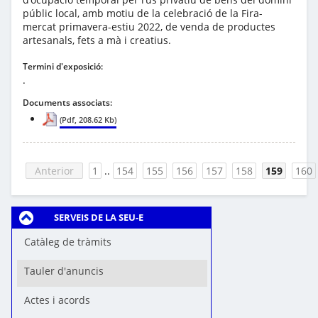
públic local, amb motiu de la celebració de la Fira-
mercat primavera-estiu 2022, de venda de productes
artesanals, fets a mà i creatius.
Termini d'exposició:
.
Documents associats:
(Pdf, 208.62 Kb)
Anterior
1
..
154
155
156
157
158
159
160
SERVEIS DE LA SEU-E
Catàleg de tràmits
Tauler d'anuncis
Actes i acords