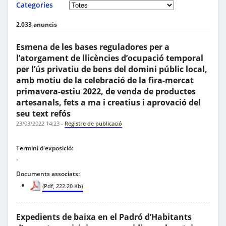
Categories
2.033 anuncis
Esmena de les bases reguladores per a
l’atorgament de llicències d’ocupació temporal
per l’ús privatiu de bens del domini públic local,
amb motiu de la celebració de la fira-mercat
primavera-estiu 2022, de venda de productes
artesanals, fets a ma i creatius i aprovació del
seu text refós
23/03/2022 14:23
-
Registre de publicació
Termini d'exposició:
.
Documents associats:
(Pdf, 222.20 Kb)
Expedients de baixa en el Padró d’Habitants