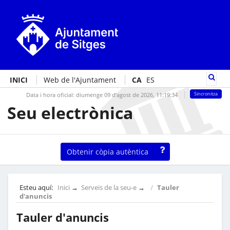
INICI
Web de l'Ajuntament
CA
ES
Data i hora oficial:
diumenge 09 d’agost de 2026,
11:19:34
Sincronitza
Seu electrònica
Obtenir còpia autèntica
Esteu aquí:
Inici
→
Serveis de la seu-e
→
Tauler
d'anuncis
Tauler d'anuncis