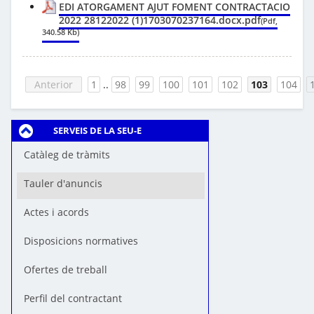
EDI ATORGAMENT AJUT FOMENT CONTRACTACIO
2022 28122022 (1)1703070237164.docx.pdf
(Pdf,
340.58 Kb)
Anterior
1
..
98
99
100
101
102
103
104
SERVEIS DE LA SEU-E
Catàleg de tràmits
Tauler d'anuncis
Actes i acords
Disposicions normatives
Ofertes de treball
Perfil del contractant